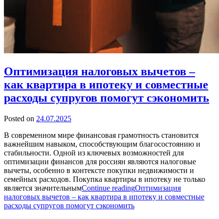
Оптимизация налоговых вычетов –
как квартира в ипотеку и совместные
расходы супругов помогут сэкономить
Posted on
24.07.2025
В современном мире финансовая грамотность становится
важнейшим навыком, способствующим благосостоянию и
стабильности. Одной из ключевых возможностей для
оптимизации финансов для россиян являются налоговые
вычеты, особенно в контексте покупки недвижимости и
семейных расходов. Покупка квартиры в ипотеку не только
является значительным
Continue reading
Оптимизация
налоговых вычетов – как квартира в ипотеку и совместные
расходы супругов помогут сэкономить