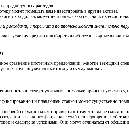
 непредвиденных расходов.
теку может помешать вам инвестировать в другие активы.
воги из-за долгов может негативно сказаться на психоэмоциона
 и расходами, и переплата по ипотеке может значительно нар
нивать условия кредита и выбирать наиболее выгодные вариант
му
чное сравнение ипотечных предложений. Многие заемщики спеш
ут значительно увеличить итоговую сумму выплат.
нии ипотеки следует учитывать не только процентную ставку, но
фиксированной и плавающей ставкой может существенно повли
ансовой ситуации может привести к тому, что вы не сможете ре
 создании резервного фонда на случай непредвиденных обстоятел
овор и следите за условиями. Они могут отличаться от обещан