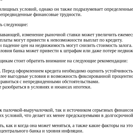
ищных условий, однако он также подразумевает определенные р
 непредвиденные финансовые трудности.
ть следующие:
плавающей, изменение рыночной ставки может увеличить ежемес
платы могут привести к невозможности выплат по кредиту.
 падение цен на недвижимость могут снизить стоимость залога.
овия банка может привести к штрафам или даже потере недвиж
щикам стоит обратить внимание на следующие рекомендации:
.
Перед оформлением кредита необходимо оценить устойчивость
лее выгодные условия и возможность фиксированной процентно
равиться с непредвиденными обстоятельствами.
разобраться в условиях и нюансах ипотеки.
к палочкой-выручалочкой, так и источником серьезных финансов
ких условий, что делает их менее предсказуемыми в долгосрочной
, как и когда она может меняться, а также какие факторы на э
т центрального банка и уровня инфляции.