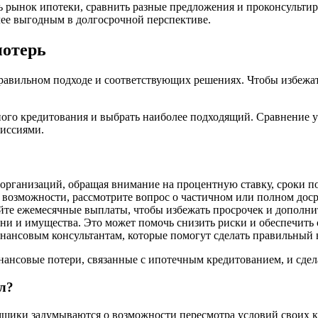
ь рынок ипотеки, сравнить разные предложения и проконсультир
олее выгодным в долгосрочной перспективе.
потерь
равильном подходе и соответствующих решениях. Чтобы избежать
ного кредитования и выбрать наиболее подходящий. Сравнение 
иссиями.
организаций, обращая внимание на процентную ставку, сроки п
 возможности, рассмотрите вопрос о частичном или полном дос
йте ежемесячные выплаты, чтобы избежать просрочек и дополни
и и имущества. Это может помочь снизить риски и обеспечить 
инансовым консультантам, которые помогут сделать правильный
ансовые потери, связанные с ипотечным кредитованием, и сдел
сл?
щики задумываются о возможности пересмотра условий своих кр