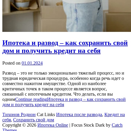
Ипотека и развод – как сохранить свой
дом и получить кредит на себя
Posted on
01.01.2024
Развод – это не только эмоционально тяжелый процесс, но и
трудная юридическая процедура, особенно когда речь идет о
совместно нажитом имуществе. Одной из наиболее
критичных точек в таком процессе является вопрос,
связанный с ипотечным кредитом. Что делать, если вы
одним
Continue reading
Ипотека и развод – как сохранить свой
дом и получить кредит на себя
Тихонов Родион
Cat Links
Ипотека после развода
,
Кредит на
себя
,
Сохранить свой дом
Copyright © 2026
Ипотека Online
|
Focus Stock Dark by
Catch
Themes