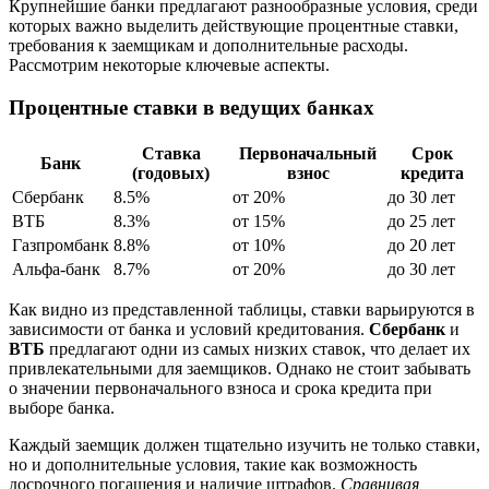
Крупнейшие банки предлагают разнообразные условия, среди
которых важно выделить действующие процентные ставки,
требования к заемщикам и дополнительные расходы.
Рассмотрим некоторые ключевые аспекты.
Процентные ставки в ведущих банках
Ставка
Первоначальный
Срок
Банк
(годовых)
взнос
кредита
Сбербанк
8.5%
от 20%
до 30 лет
ВТБ
8.3%
от 15%
до 25 лет
Газпромбанк
8.8%
от 10%
до 20 лет
Альфа-банк
8.7%
от 20%
до 30 лет
Как видно из представленной таблицы, ставки варьируются в
зависимости от банка и условий кредитования.
Сбербанк
и
ВТБ
предлагают одни из самых низких ставок, что делает их
привлекательными для заемщиков. Однако не стоит забывать
о значении первоначального взноса и срока кредита при
выборе банка.
Каждый заемщик должен тщательно изучить не только ставки,
но и дополнительные условия, такие как возможность
досрочного погашения и наличие штрафов.
Сравнивая