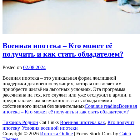
Военная ипотека – Кто может её
получить и как стать обладателем?
Posted on
02.08.2024
Военная ипотека – это уникальная форма жилищной
поддержки для военнослужащих, которая позволяет им
приобрести жильё на льготных условиях. Эта программа
рассчитана на тех, кто служит или уже отслужил в армии, и
предоставляет им возможность стать обладателями
собственного жилья без значительных
Continue reading
Военная
ипотека – Кто может её получить и как стать обладателем?
Тихонов Родион
Cat Links
Военная ипотека как
,
Кто получит
ипотеку
,
Условия военной ипотеки
Copyright © 2026
Ипотека Online
|
Focus Stock Dark by
Catch
Themes