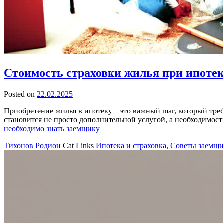
Стоимость страховки жилья при ипотек
Posted on
22.02.2025
Приобретение жилья в ипотеку – это важный шаг, который тре
становится не просто дополнительной услугой, а необходимост
необходимо знать заемщику
Тихонов Родион
Cat Links
Ипотека и страховка
,
Советы заемщ