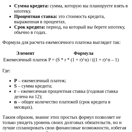
Сумма кредита:
сумма, которую вы планируете взять в
ипотеку.
Процентная ставка:
это стоимость кредита,
выраженная в процентах.
Срок кредита:
период, на который вы берете ипотеку,
обычно в годах.
Формула для расчета ежемесячного платежа выглядит так:
Элемент
Формула
Ежемесячный платеж
P = (S * r * (1 + r)^n) / ((1 + r)^n – 1)
Где:
P
– ежемесячный платеж;
S
– сумма кредита;
r
– ежемесячная процентная ставка (годовая ставка
делена на 12);
n
– общее количество платежей (срок кредита в
месяцах).
Таким образом, знание этих простых формул позволяет не
только увидеть уровень своих долговых обязательств, но и
лучше спланировать свои финансовые возможности, избегая